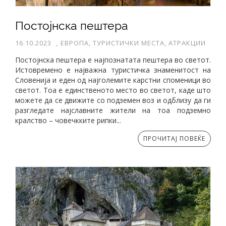
Постојнска пештера
16.10.2023
,
ЕВРОПА, ТУРИСТИЧКИ МЕСТА, АТРАКЦИИ
Постојнска пештера е најпознатата пештера во светот.
Истовремено е најважна туристичка знаменитост на
Словенија и еден од најголемите карстни споменици во
светот. Тоа е единственото место во светот, каде што
можете да се движите со подземен воз и одблизу да ги
разгледате најславните жители на тоа подземно
кралство – човечкките рипки...
ПРОЧИТАЈ ПОВЕЌЕ