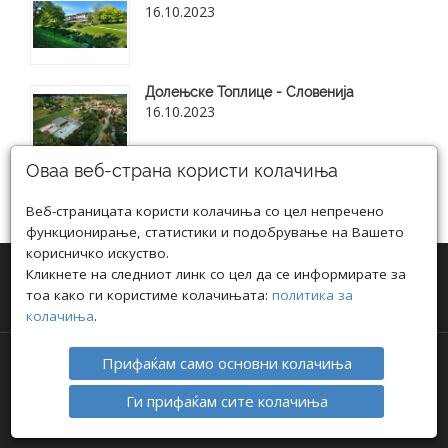
16.10.2023
Долењске Топлице - Словенија
16.10.2023
Оваа веб-страна користи колачиња
Веб-страницата користи колачиња со цел непречено
Види ги сите нови блог статии
функционирање, статистики и подобрување на Вашето
корисничко искуство.
Кликнете на следниот линк со цел да се информирате за
тоа како ги користиме колачињата:
политика за
колачиња
.
Прифаќам само основни колачиња
АВТОРСКИ ПРАВА © 2021 ТРАВЕЛ ИНФО
ПОЛИТИКА ЗА ПРИВАТНОСТ
I
ПОЛИТИКА ЗА КОЛАЧИЊА
Ги прифаќам сите колачиња
ВЕБ-САЈТ ИЗРАБОТЕН СО ВЕБСТРИАН