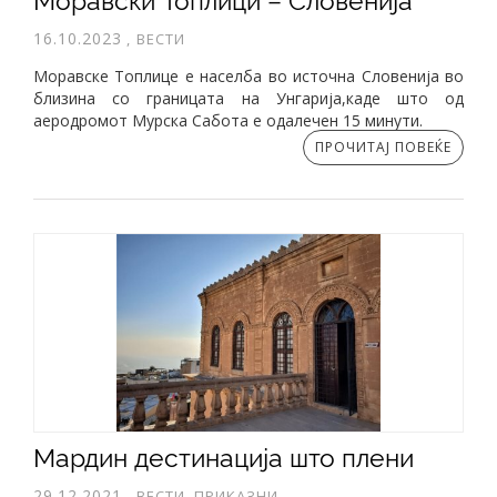
Моравски Топлици – Словенија
16.10.2023
,
ВЕСТИ
Моравске Топлице е населба во источна Словенија во
близина со границата на Унгарија,каде што од
аеродромот Мурска Сабота е одалечен 15 минути.
ПРОЧИТАЈ ПОВЕЌЕ
Мардин дестинација што плени
29.12.2021
,
ВЕСТИ, ПРИКАЗНИ