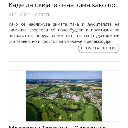
Каде да скијате оваа зима како почетник, а каде како искусен скијач?
01.10.2021
,
СОВЕТИ
Како се наближува зимата така и љубителите на
зимските спортови се повозбудени и поактивни во
потрагата за понуда за зимски центар кој нуди одлични
ски терени, но и простор за уживање и релаксација.
ПРОЧИТАЈ ПОВЕЌЕ