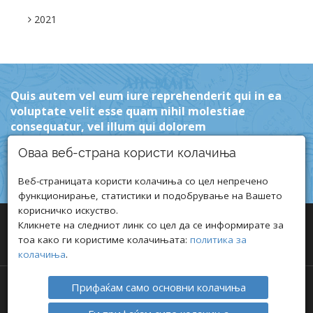
2021
Quis autem vel eum iure reprehenderit qui in ea
voluptate velit esse quam nihil molestiae
consequatur, vel illum qui dolorem
Оваа веб-страна користи колачиња
Веб-страницата користи колачиња со цел непречено
функционирање, статистики и подобрување на Вашето
корисничко искуство.
Кликнете на следниот линк со цел да се информирате за
тоа како ги користиме колачињата:
политика за
колачиња
.
Прифаќам само основни колачиња
АВТОРСКИ ПРАВА © 2021 ТРАВЕЛ ИНФО
ПОЛИТИКА ЗА ПРИВАТНОСТ
I
ПОЛИТИКА ЗА КОЛАЧИЊА