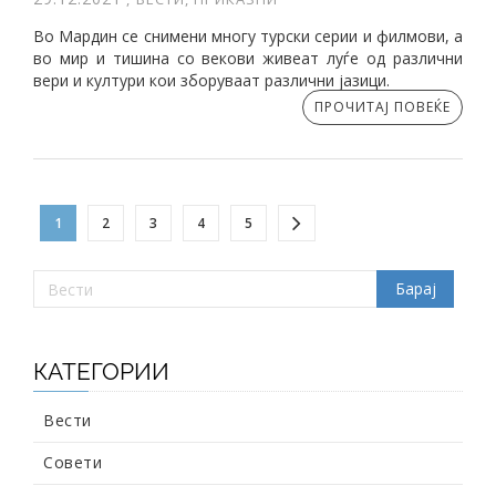
Во Мардин се снимени многу турски серии и филмови, а
во мир и тишина со векови живеат луѓе од различни
вери и култури кои зборуваат различни јазици.
ПРОЧИТАЈ ПОВЕЌЕ
1
2
3
4
5
КАТЕГОРИИ
Вести
Совети