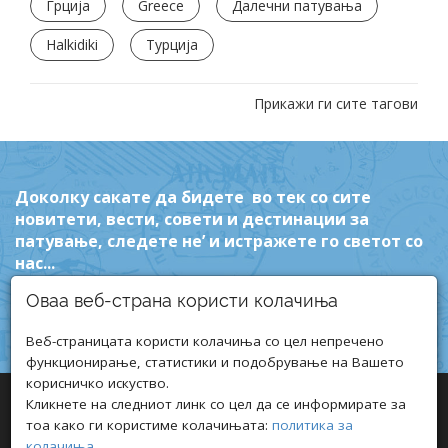
Грција
Greece
Далечни патувања
Halkidiki
Турција
Прикажи ги сите тагови
Доколку сакате да бидете во тек со сите
новитети, вести, совети и дестинации за
патување, следете не’ и истражете го светот со
нас...
Оваа веб-страна користи колачиња
Веб-страницата користи колачиња со цел непречено
функционирање, статистики и подобрување на Вашето
корисничко искуство.
Кликнете на следниот линк со цел да се информирате за
тоа како ги користиме колачињата:
политика за
колачиња
.