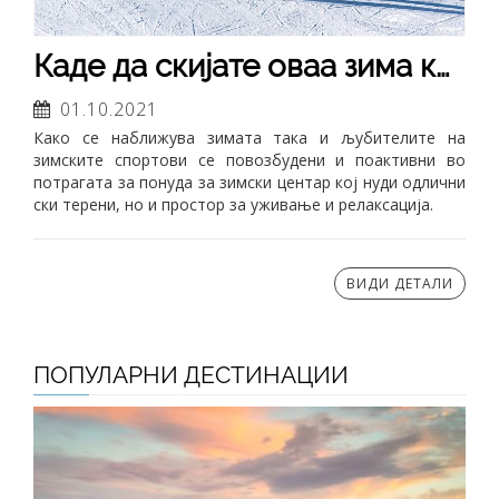
Каде да скијате оваа зима како почетник, а каде како искусен скијач?
01.10.2021
Како се наближува зимата така и љубителите на
зимските спортови се повозбудени и поактивни во
потрагата за понуда за зимски центар кој нуди одлични
ски терени, но и простор за уживање и релаксација.
ВИДИ ДЕТАЛИ
ПОПУЛАРНИ ДЕСТИНАЦИИ