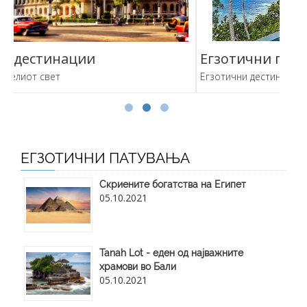
Егзотични патувања
Аф
Егзотични дестинации од целиот свет
Проч
ЕГЗОТИЧНИ ПАТУВАЊА
Скриените богатства на Египет
05.10.2021
Tanah Lot - еден од најважните
храмови во Бали
05.10.2021