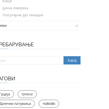
Азија
Јужна Америка
Популарни дестинации
еми
РЕБАРУВАЊЕ
АГОВИ
Грција
Greece
Далечни патувања
Halkidiki