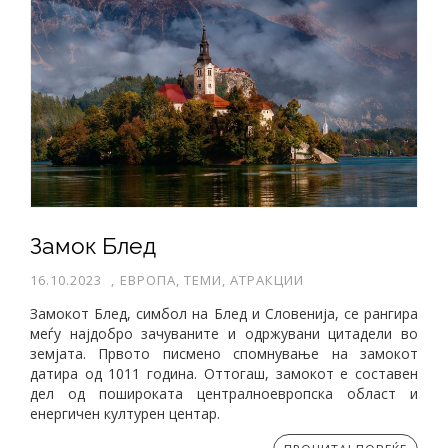
Замок Блед
16.10.2023
,
ЕВРОПА, ТЕМИ, АТРАКЦИИ
Замокот Блед, симбол на Блед и Словенија, се рангира
меѓу најдобро зачуваните и одржувани цитадели во
земјата. Првото писмено спомнување на замокот
датира од 1011 година. Оттогаш, замокот е составен
дел од пошироката централноевропска област и
енергичен културен центар.