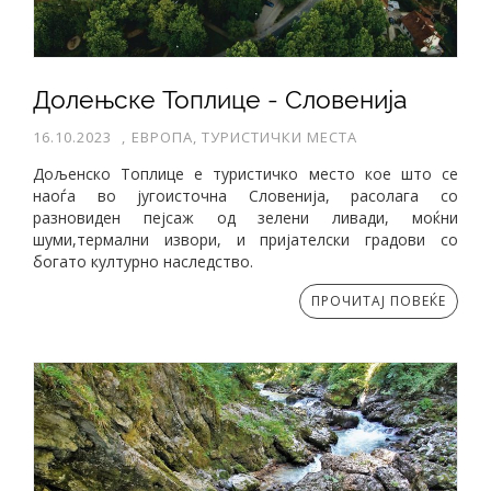
Долењске Топлице - Словенија
16.10.2023
,
ЕВРОПА, ТУРИСТИЧКИ МЕСТА
Дољенско Топлице е туристичко место кое што се
наоѓа во југоисточна Словенија, расолага со
разновиден пејсаж од зелени ливади, моќни
шуми,термални извори, и пријателски градови со
богато културно наследство.
ПРОЧИТАЈ ПОВЕЌЕ