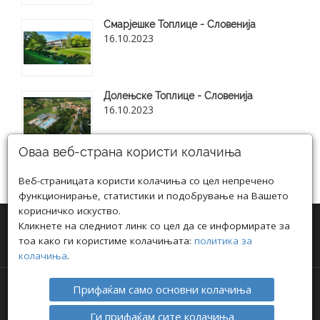
Смарјешке Топлице - Словенија
16.10.2023
Долењске Топлице - Словенија
16.10.2023
Оваа веб-страна користи колачиња
Веб-страницата користи колачиња со цел непречено
Види ги сите нови блог статии
функционирање, статистики и подобрување на Вашето
корисничко искуство.
Кликнете на следниот линк со цел да се информирате за
тоа како ги користиме колачињата:
политика за
колачиња
.
Прифаќам само основни колачиња
АВТОРСКИ ПРАВА © 2021 ТРАВЕЛ ИНФО
ПОЛИТИКА ЗА ПРИВАТНОСТ
I
ПОЛИТИКА ЗА КОЛАЧИЊА
Ги прифаќам сите колачиња