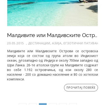
Малдивите или Малдивските Острови, Индиски Океан
20.05.2015
,
ДЕСТИНАЦИИ, АЗИЈА, ЕГЗОТИЧНИ ПАТУВАЊА
Малдивите или Малдивските Острови се островска
земја која се состои од група атоли во Индискиот
океан, југозападно од Индија и околу 700км западно од
Шри Ланка. 26-те атолски групи на Малдивите содржат
во себе 1.192 островчиња, од кои околу 280 се
населени - 200 со домашно население и 80 со хотелски
комплекси.
ПРОЧИТАЈ ПОВЕЌЕ