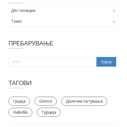
Дестинации
Теми
ПРЕБАРУВАЊЕ
ТАГОВИ
Грција
Greece
Далечни патувања
Halkidiki
Турција