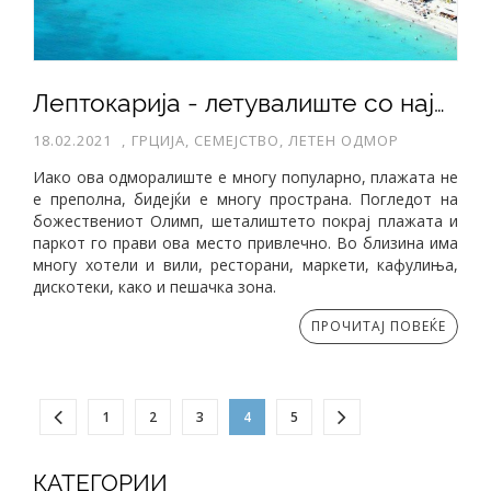
Лептокарија - летувалиште со најдолга плажа во областа Пиериа
18.02.2021
,
ГРЦИЈА, СЕМЕЈСТВО, ЛЕТЕН ОДМОР
Иако ова одморалиште е многу популарно, плажата не
е преполна, бидејќи е многу пространа. Погледот на
божествениот Олимп, шеталиштето покрај плажата и
паркот го прави ова место привлечно. Во близина има
многу хотели и вили, ресторани, маркети, кафулиња,
дискотеки, како и пешачка зона.
ПРОЧИТАЈ ПОВЕЌЕ
1
2
3
4
5
КАТЕГОРИИ