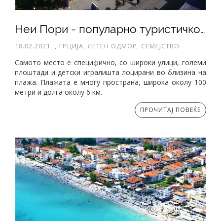
Неи Пори - популарно туристичко место во областа Пиериа
18.02.2021
,
ГРЦИЈА, ЛЕТЕН ОДМОР, СЕМЕЈСТВО
Самото место е специфично, со широки улици, големи
плоштади и детски игралишта лоцирани во близина на
плажа. Плажата е многу пространа, широка околу 100
метри и долга околу 6 км.
ПРОЧИТАЈ ПОВЕЌЕ