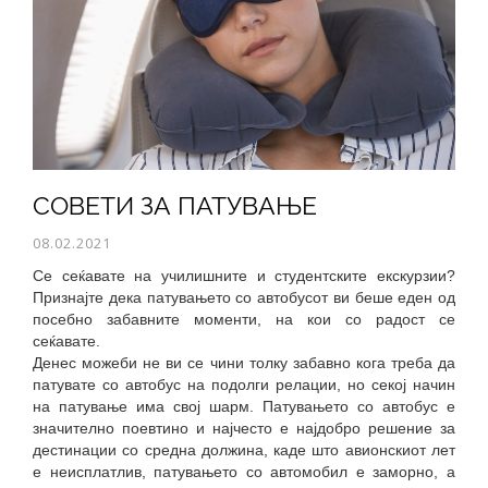
СОВЕТИ ЗА ПАТУВАЊЕ
08.02.2021
Се сеќавате на училишните и студентските екскурзии?
Признајте дека патувањето со автобусот ви беше еден од
посебно забавните моменти, на кои со радост се
сеќавате.
Денес можеби не ви се чини толку забавно кога треба да
патувате со автобус на подолги релации, но секој начин
на патување има свој шарм. Патувањето со автобус е
значително поевтино и најчесто е најдобро решение за
дестинации со средна должина, каде што авионскиот лет
е неисплатлив, патувањето со автомобил е заморно, а