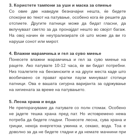
3. Користете тампони за уши и маска за спиење
Со овие две навидум безначајни нешта, ќе бидете
спокојни во текот на патување, особено кога ќе решите да
отспиете. Другите патници може да бидат гласни, да
вклучуваат светло за да пронајдат нешто во својот багаж.
На овој начин ќе неутрализирате сè што може да ви го
наруши сонот или мирот.
4. Влажни марамчиња и гел за суво миење
Понесете влажни марамчиња и гел за суво миење на
рацете. Ако патувате 10-12 часа, ќе ви бидат потребни.
Низ тоалетите на бензинските и на други места каде што
вообичаено се прават кратки паузи минуваат стотици
патници. Ова е вашата сигурна варијанта за одржување
на хигиената за време на патувањето.
5. Лесна храна и вода
Не препорачуваме да патувате со полн стомак. Особено
не јадете тешка храна пред пат. Но истовремено нема
потреба да бидете гладни. Понесете лесна, сува храна и
грицки, некоја енергетска ужинка и, секако, вода. Тоа е
доволно за да не бидете гладни и да немате мачнини при