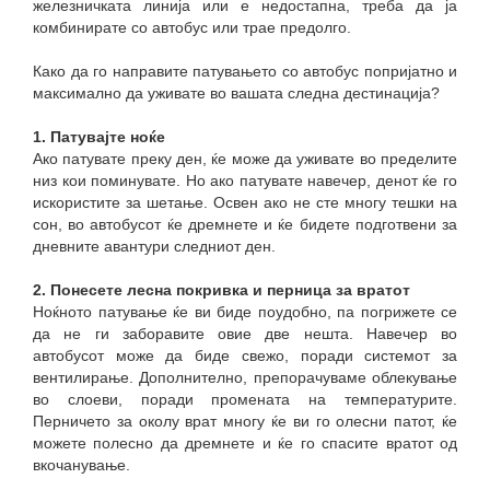
железничката линија или е недостапна, треба да ја
комбинирате со автобус или трае предолго.
Како да го направите патувањето со автобус попријатно и
максимално да уживате во вашата следна дестинација?
1. Патувајте ноќе
Ако патувате преку ден, ќе може да уживате во пределите
низ кои поминувате. Но ако патувате навечер, денот ќе го
искористите за шетање. Освен ако не сте многу тешки на
сон, во автобусот ќе дремнете и ќе бидете подготвени за
дневните авантури следниот ден.
2. Понесете лесна покривка и перница за вратот
Ноќното патување ќе ви биде поудобно, па погрижете се
да не ги заборавите овие две нешта. Навечер во
автобусот може да биде свежо, поради системот за
вентилирање. Дополнително, препорачуваме облекување
во слоеви, поради промената на температурите.
Перничето за околу врат многу ќе ви го олесни патот, ќе
можете полесно да дремнете и ќе го спасите вратот од
вкочанување.