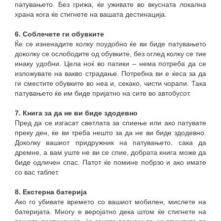
патувањето. Без грижа, ќе уживате во вкусната локална
храна кога ќе стигнете на вашата дестинација.
6. Соблечете ги обувките
Ќе се изненадите колку поудобно ќе ви биде патувањето
доколку се ослободите од обувките, без оглед колку се тие
инаку удобни. Цела ноќ во патики – нема потреба да се
изложувате на вакво страдање. Потребна ви е ќеса за да
ги сместите обувките во неа и, секако, чисти чорапи. Така
патувањето ќе им биде пријатно на сите во автобусот.
7. Книга за да не ви биде здодевно
Пред да се изгасат светлата за спиење или ако патувате
преку ден, ќе ви треба нешто за да не ви биде здодевно.
Доколку вашиот придружник на патувањето, сака да
дремне, а вам уште не ви се спие, добрата книга може да
биде одличен спас. Патот ќе помине побрзо и ако имате
со вас таблет.
8. Екстерна батерија
Ако го убивате времето со вашиот мобилен, мислете на
батеријата. Многу е веројатно дека штом ќе стигнете на