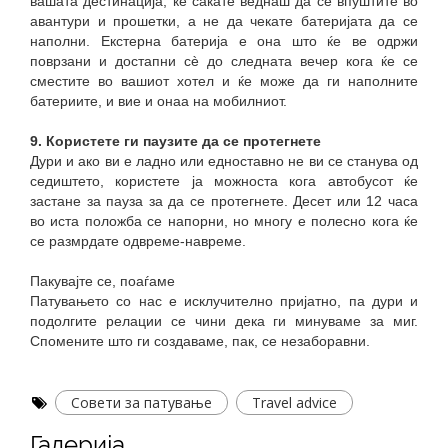
вашата дестинација, ќе сакате веднаш да се впуштите во
авантури и прошетки, а не да чекате батеријата да се
наполни. Екстерна батерија е она што ќе ве одржи
поврзани и достапни сè до следната вечер кога ќе се
сместите во вашиот хотел и ќе може да ги наполните
батериите, и вие и онаа на мобилниот.
9. Користете ги паузите да се протегнете
Дури и ако ви е ладно или едноставно не ви се станува од
седиштето, користете ја можноста кога автобусот ќе
застане за пауза за да се протегнете. Десет или 12 часа
во иста положба се напорни, но многу е полесно кога ќе
се размрдате одвреме-навреме.
Пакувајте се, поаѓаме
Патувањето со нас е исклучително пријатно, па дури и
подолгите релации се чини дека ги минуваме за миг.
Спомените што ги создаваме, пак, се незаборавни.
Совети за патување
Travel advice
Галерија