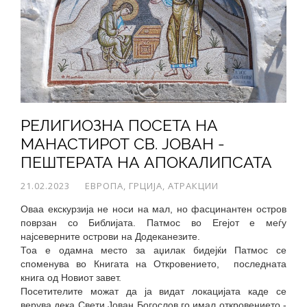
РЕЛИГИОЗНА ПОСЕТА НА
МАНАСТИРОТ СВ. ЈОВАН -
ПЕШТЕРАТА НА АПОКАЛИПСАТА
21.02.2023
ЕВРОПА, ГРЦИЈА, АТРАКЦИИ
Оваа екскурзија не носи на мал, но фасцинантен остров
поврзан со Библијата. Патмос во Егејот е меѓу
најсеверните острови на Додеканезите.
Тоа е одамна место за аџилак бидејќи Патмос се
споменува во Книгата на Откровението, последната
книга од Новиот завет.
Посетителите можат да ја видат локацијата каде се
верува дека Свети Јован Богослов го имал откровението -