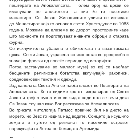
пештерата на Апокалипсата. Голем број на цркви се
именувани по апостолотот а ние ќе го посетиме
манастирот Св. Јован. Живописните улички се извиваат
до Манастирот која го основал свети Христодулос во 1088
година. Можеме да влеземе во дворот, просториите каде
што монасите ги подготвуваат нивните оброци и старата
фурна.
Со исклучителна убавина е обиколката на византиската
црква Свети Јован, украсена со иконостас во дрворезба и
значајни фрески од повеќе периоди од историјата.
Потоа застануваме во малиот музеј во кој се наоѓаат
бесценети религиозни богатства вклучувајќи ракописи,
средновековен текстил и одежди.
Зад капелата Света Ана се наоѓа влезот во Пештерата на
Апокалипсата. Ќе го видиме крстот изгравиран од Свети
Јован и тројна пукнатина во ѕидот каде што се вели дека
Св.Јован слушал како Бог раскажува за Апокалипсата.
Во грчката митологија Патмос првично бил на дното на
морето, но Зевс го издига над водите. Сонцето ја исушило
земјата а луѓето од регионот го населиле островот
нарекувајќи го Летоа по божицата Артемида.