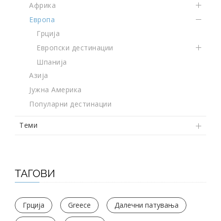
Африка
Европа
Грција
Европски дестинации
Шпанија
Азија
Јужна Америка
Популарни дестинации
Теми
ТАГОВИ
Грција
Greece
Далечни патувања