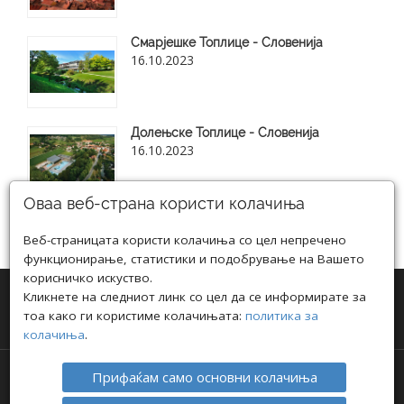
Смарјешке Топлице - Словенија
16.10.2023
Долењске Топлице - Словенија
16.10.2023
Оваа веб-страна користи колачиња
Веб-страницата користи колачиња со цел непречено
Види ги сите нови блог статии
функционирање, статистики и подобрување на Вашето
корисничко искуство.
Кликнете на следниот линк со цел да се информирате за
тоа како ги користиме колачињата:
политика за
колачиња
.
Прифаќам само основни колачиња
АВТОРСКИ ПРАВА © 2021 ТРАВЕЛ ИНФО
ПОЛИТИКА ЗА ПРИВАТНОСТ
I
ПОЛИТИКА ЗА КОЛАЧИЊА