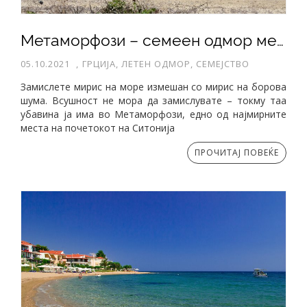
Метаморфози – семеен одмор меѓу морето и мирисот на боровите
05.10.2021
,
ГРЦИЈА, ЛЕТЕН ОДМОР, СЕМЕЈСТВО
Замислете мирис на море измешан со мирис на борова
шума. Всушност не мора да замислувате – токму таа
убавина ја има во Метаморфози, едно од најмирните
места на почетокот на Ситонија
ПРОЧИТАЈ ПОВЕЌЕ