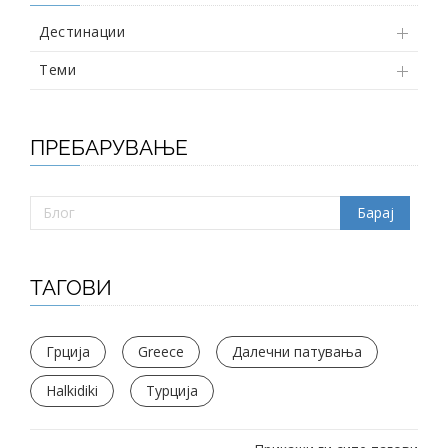
Дестинации
Теми
ПРЕБАРУВАЊЕ
ТАГОВИ
Грција
Greece
Далечни патувања
Halkidiki
Турција