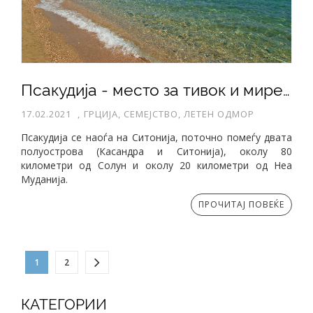
Псакудија - место за тивок и мирен одмор на Ситонија
17.02.2021
,
ГРЦИЈА, СЕМЕЈСТВО, ЛЕТЕН ОДМОР
Псакудија се наоѓа на Ситонија, поточно помеѓу двата
полуострова (Касандра и Ситонија), околу 80
километри од Солун и околу 20 километри од Неа
Муданија.
ПРОЧИТАЈ ПОВЕЌЕ
1
2
КАТЕГОРИИ